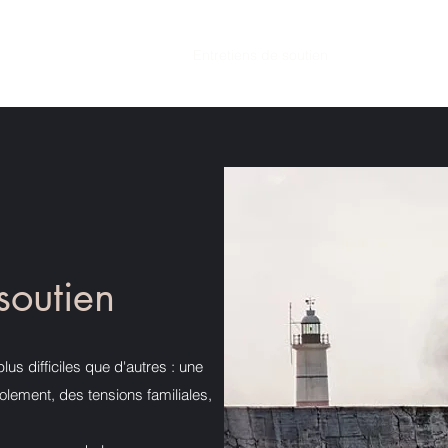
suis-je ?
Thérapie adulte
Entretiens de soutien
Thérapie enfan
soutien
us difficiles que d'autres : une
olement, des tensions familiales,