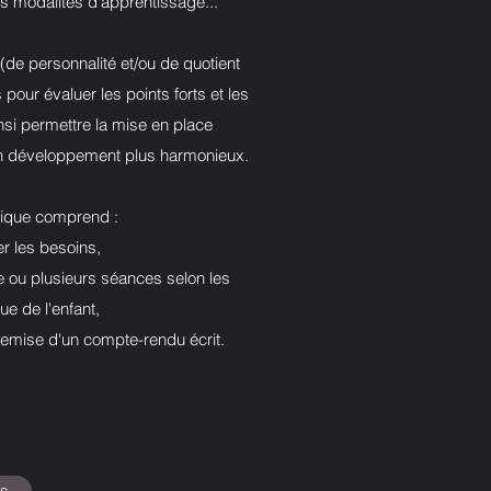
s modalités d'apprentissage...
 (de personnalité et/ou de quotient
 pour évaluer les points forts et les
insi permettre la mise en place
un développement plus harmonieux.
gique comprend :
er les besoins,
e ou plusieurs séances selon les
gue de l'enfant,
a remise d'un compte-rendu écrit.
es