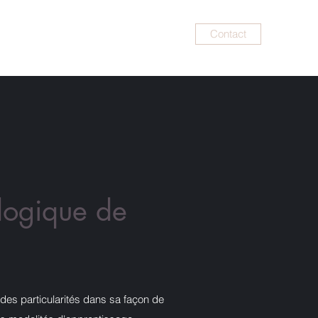
Contact
t
Parents-bébé
Supervision
Plus
logique de
e des particularités dans sa façon de