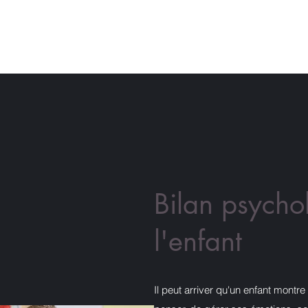
suis-je ?
Thérapie adulte
Entretiens de soutien
Thérapie enfan
Bilan psycho
l'enfant
Il peut arriver qu'un enfant montr